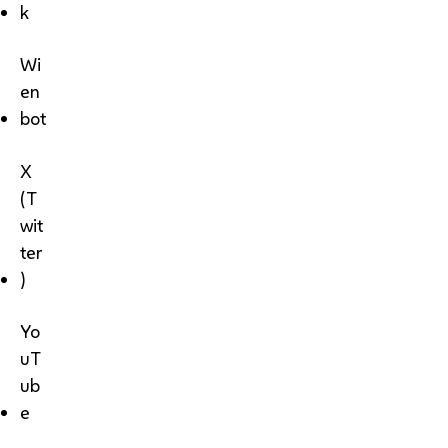
k
Wi
en
bot
X
(T
wit
ter
)
Yo
uT
ub
e