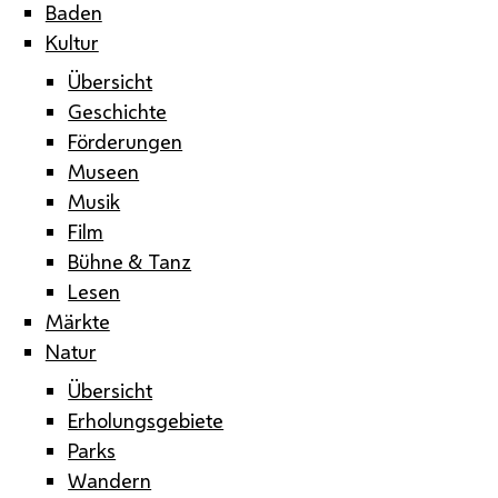
Baden
Kultur
Übersicht
Geschichte
Förderungen
Museen
Musik
Film
Bühne & Tanz
Lesen
Märkte
Natur
Übersicht
Erholungsgebiete
Parks
Wandern