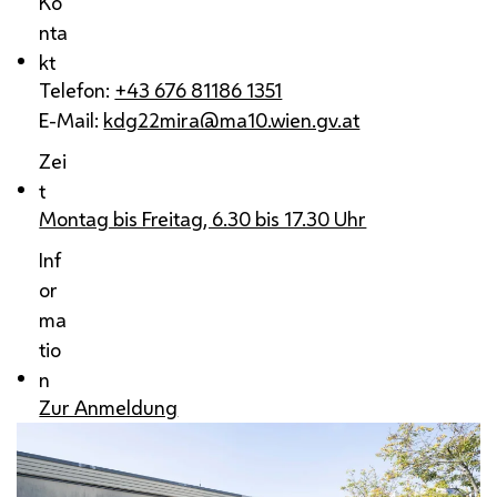
Ko
nta
kt
Telefon:
+43 676 81186 1351
E-Mail:
kdg22mira@ma10.wien.gv.at
Zei
t
Montag bis Freitag, 6.30 bis 17.30 Uhr
Inf
or
ma
tio
n
Zur Anmeldung