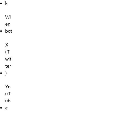
k
Wi
en
bot
X
(T
wit
ter
)
Yo
uT
ub
e