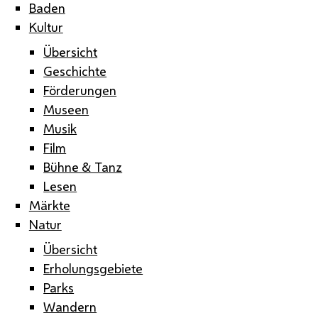
Baden
Kultur
Übersicht
Geschichte
Förderungen
Museen
Musik
Film
Bühne & Tanz
Lesen
Märkte
Natur
Übersicht
Erholungsgebiete
Parks
Wandern