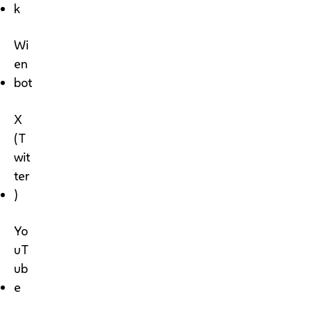
k
Wi
en
bot
X
(T
wit
ter
)
Yo
uT
ub
e