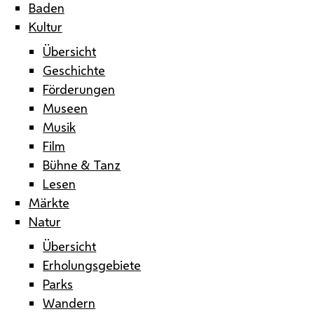
Baden
Kultur
Übersicht
Geschichte
Förderungen
Museen
Musik
Film
Bühne & Tanz
Lesen
Märkte
Natur
Übersicht
Erholungsgebiete
Parks
Wandern