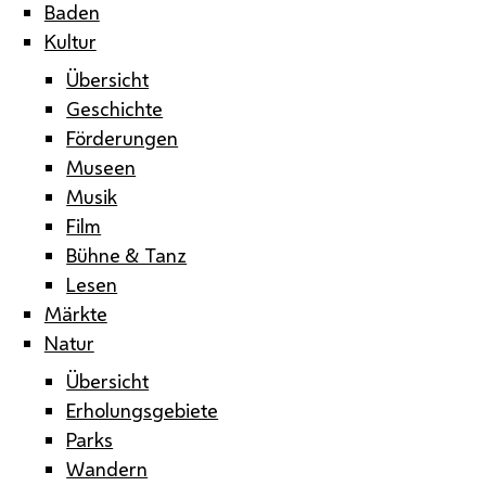
Baden
Kultur
Übersicht
Geschichte
Förderungen
Museen
Musik
Film
Bühne & Tanz
Lesen
Märkte
Natur
Übersicht
Erholungsgebiete
Parks
Wandern