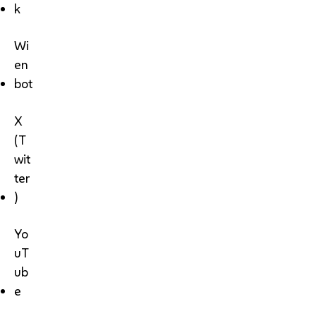
k
Wi
en
bot
X
(T
wit
ter
)
Yo
uT
ub
e