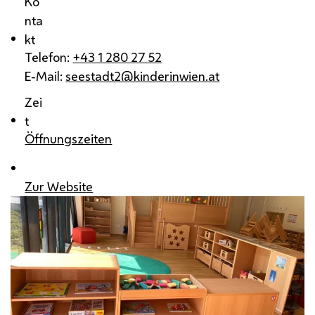
Ko
nta
kt
Telefon:
+43 1 280 27 52
E-Mail:
seestadt2@kinderinwien.at
Zei
t
Öffnungszeiten
Zur Website