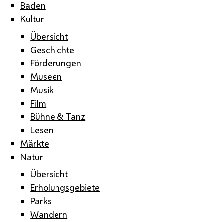
Baden
Kultur
Übersicht
Geschichte
Förderungen
Museen
Musik
Film
Bühne & Tanz
Lesen
Märkte
Natur
Übersicht
Erholungsgebiete
Parks
Wandern