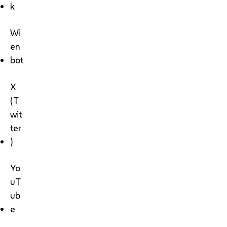
k
Wi
en
bot
X
(T
wit
ter
)
Yo
uT
ub
e