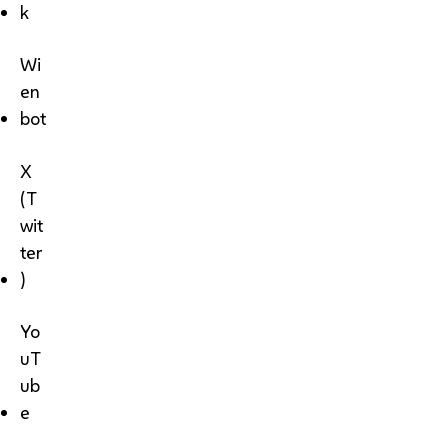
k
Wi
en
bot
X
(T
wit
ter
)
Yo
uT
ub
e