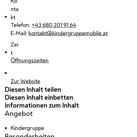
Ko
nta
kt
Telefon:
+43 680 201 91 64
E-Mail:
kontakt@kindergruppemobile.at
Zei
t
Öffnungszeiten
Zur Website
Angebot
Kindergruppe
Besonderheiten