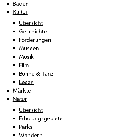
Baden
Kultur
Übersicht
Geschichte
Förderungen
Museen
Musik
Film
Bühne & Tanz
Lesen
Märkte
Natur
Übersicht
Erholungsgebiete
Parks
Wandern