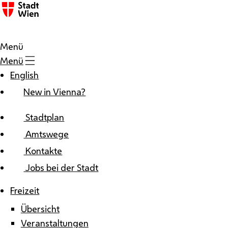
Zum Inhalt
Menü
Menü
English
New in Vienna?
Stadtplan
Amtswege
Kontakte
Jobs bei der Stadt
Freizeit
Übersicht
Veranstaltungen