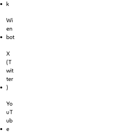
k
Wi
en
bot
X
(T
wit
ter
)
Yo
uT
ub
e