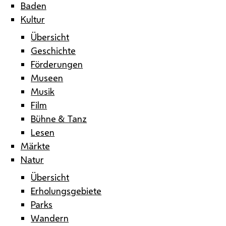
Baden
Kultur
Übersicht
Geschichte
Förderungen
Museen
Musik
Film
Bühne & Tanz
Lesen
Märkte
Natur
Übersicht
Erholungsgebiete
Parks
Wandern