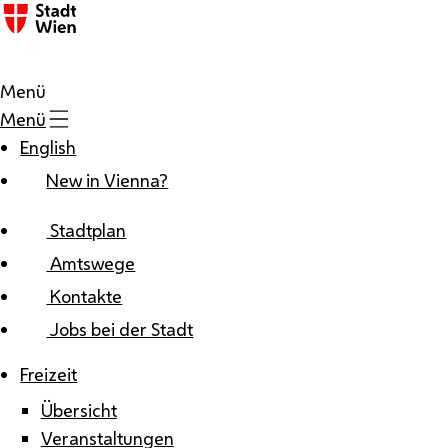
Zum Inhalt
Menü
Menü
English
New in Vienna?
Stadtplan
Amtswege
Kontakte
Jobs bei der Stadt
Freizeit
Übersicht
Veranstaltungen