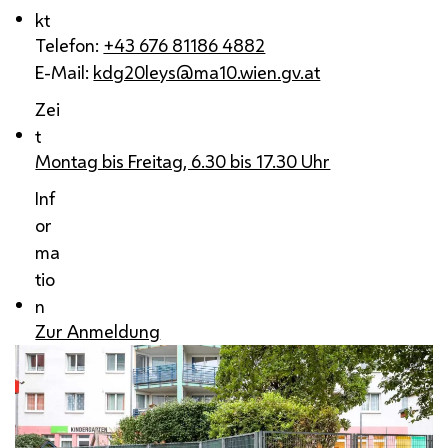
kt
Telefon:
+43 676 81186 4882
E-Mail:
kdg20leys@ma10.wien.gv.at
Zei
t
Montag bis Freitag, 6.30 bis 17.30 Uhr
Inf
or
ma
tio
n
Zur Anmeldung