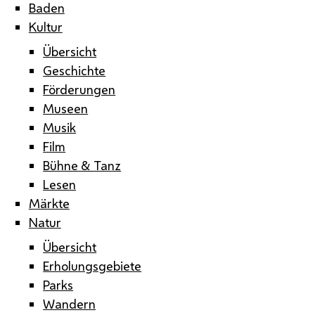
Baden
Kultur
Übersicht
Geschichte
Förderungen
Museen
Musik
Film
Bühne & Tanz
Lesen
Märkte
Natur
Übersicht
Erholungsgebiete
Parks
Wandern