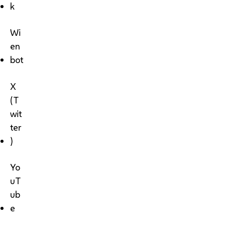
k
Wi
en
bot
X
(T
wit
ter
)
Yo
uT
ub
e