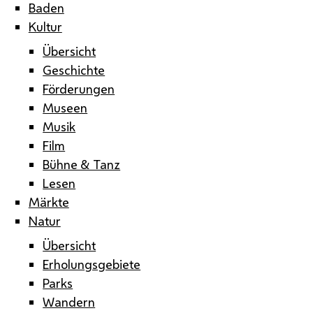
Baden
Kultur
Übersicht
Geschichte
Förderungen
Museen
Musik
Film
Bühne & Tanz
Lesen
Märkte
Natur
Übersicht
Erholungsgebiete
Parks
Wandern