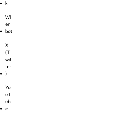
k
Wi
en
bot
X
(T
wit
ter
)
Yo
uT
ub
e