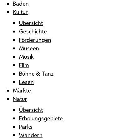
Baden
Kultur
Übersicht
Geschichte
Förderungen
Museen
Musik
Film
Bühne & Tanz
Lesen
Märkte
Natur
Übersicht
Erholungsgebiete
Parks
Wandern