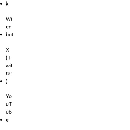
k
Wi
en
bot
X
(T
wit
ter
)
Yo
uT
ub
e