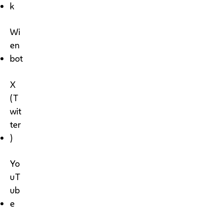
k
Wi
en
bot
X
(T
wit
ter
)
Yo
uT
ub
e