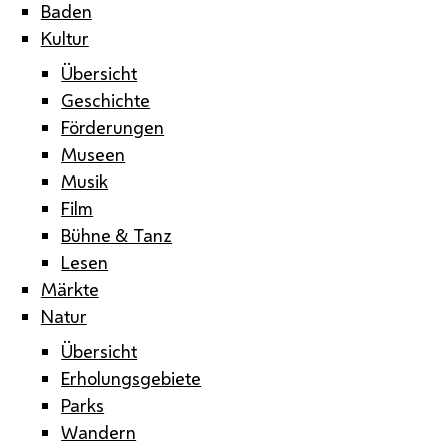
Baden
Kultur
Übersicht
Geschichte
Förderungen
Museen
Musik
Film
Bühne & Tanz
Lesen
Märkte
Natur
Übersicht
Erholungsgebiete
Parks
Wandern