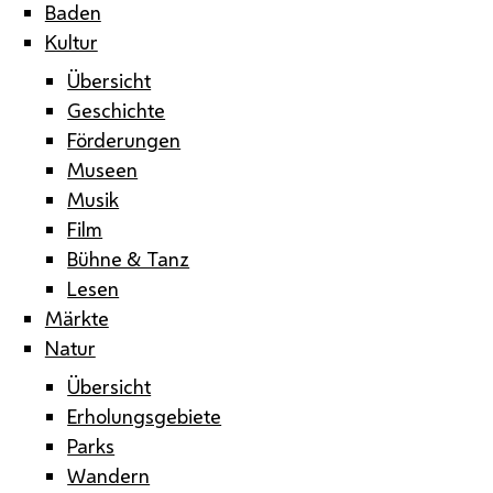
Baden
Kultur
Übersicht
Geschichte
Förderungen
Museen
Musik
Film
Bühne & Tanz
Lesen
Märkte
Natur
Übersicht
Erholungsgebiete
Parks
Wandern