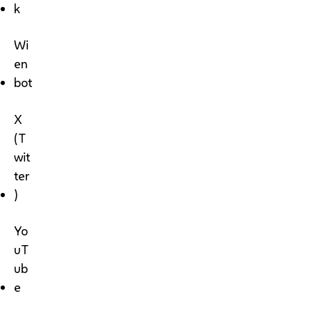
k
Wi
en
bot
X
(T
wit
ter
)
Yo
uT
ub
e