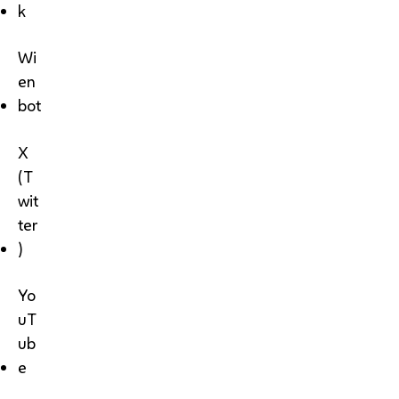
k
Wi
en
bot
X
(T
wit
ter
)
Yo
uT
ub
e