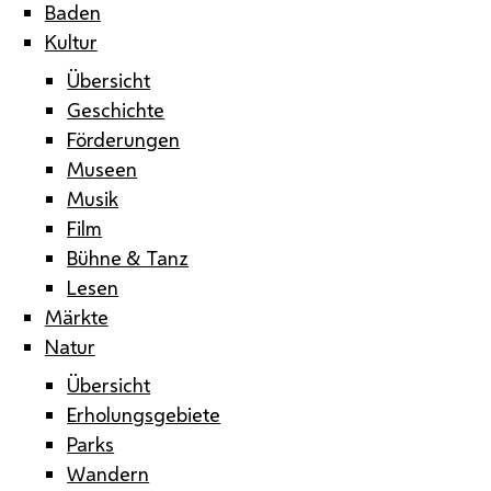
Baden
Kultur
Übersicht
Geschichte
Förderungen
Museen
Musik
Film
Bühne & Tanz
Lesen
Märkte
Natur
Übersicht
Erholungsgebiete
Parks
Wandern