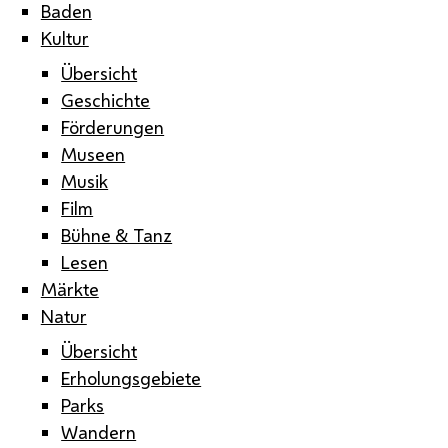
Baden
Kultur
Übersicht
Geschichte
Förderungen
Museen
Musik
Film
Bühne & Tanz
Lesen
Märkte
Natur
Übersicht
Erholungsgebiete
Parks
Wandern