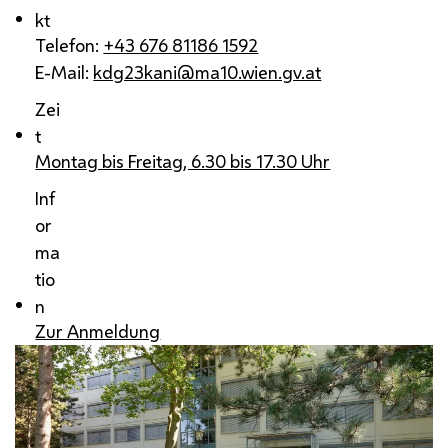
kt
Telefon:
+43 676 81186 1592
E-Mail:
kdg23kani@ma10.wien.gv.at
Zei
t
Montag bis Freitag, 6.30 bis 17.30 Uhr
Inf
or
ma
tio
n
Zur Anmeldung