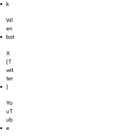
k
Wi
en
bot
X
(T
wit
ter
)
Yo
uT
ub
e