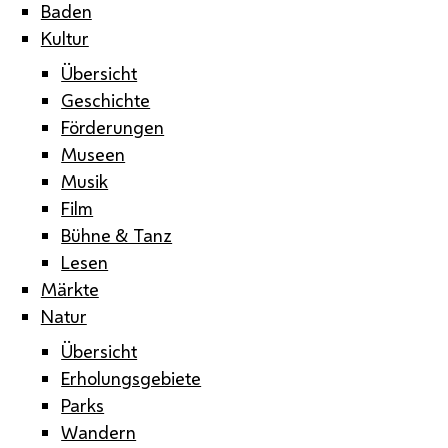
Baden
Kultur
Übersicht
Geschichte
Förderungen
Museen
Musik
Film
Bühne & Tanz
Lesen
Märkte
Natur
Übersicht
Erholungsgebiete
Parks
Wandern