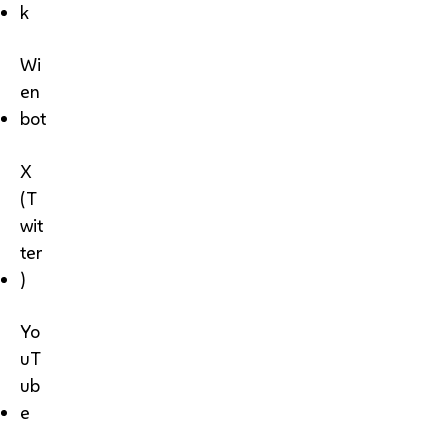
k
Wi
en
bot
X
(T
wit
ter
)
Yo
uT
ub
e