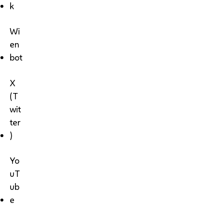
k
Wi
en
bot
X
(T
wit
ter
)
Yo
uT
ub
e