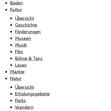
Baden
Kultur
Übersicht
Geschichte
Förderungen
Museen
Musik
Film
Bühne & Tanz
Lesen
Märkte
Natur
Übersicht
Erholungsgebiete
Parks
Wandern