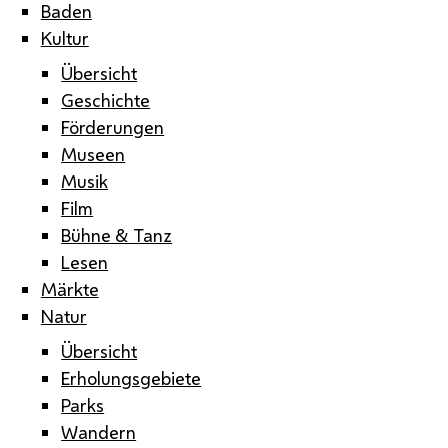
Baden
Kultur
Übersicht
Geschichte
Förderungen
Museen
Musik
Film
Bühne & Tanz
Lesen
Märkte
Natur
Übersicht
Erholungsgebiete
Parks
Wandern