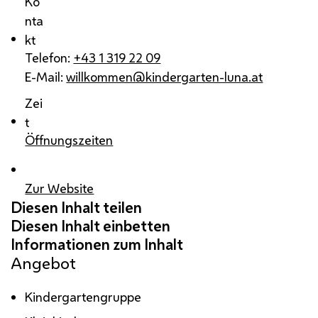
Ko
nta
kt
Telefon:
+43 1 319 22 09
E-Mail:
willkommen@kindergarten-luna.at
Zei
t
Öffnungszeiten
Zur Website
Angebot
Kindergartengruppe