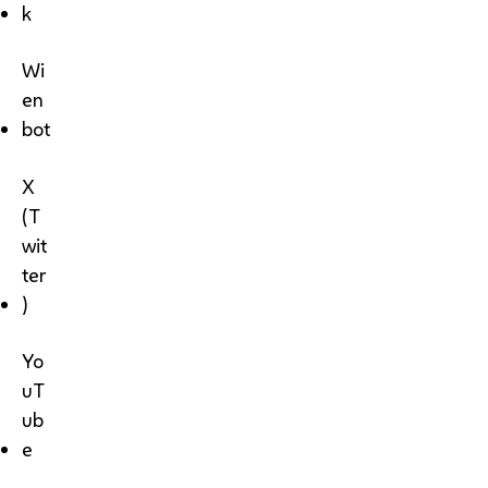
k
Wi
en
bot
X
(T
wit
ter
)
Yo
uT
ub
e