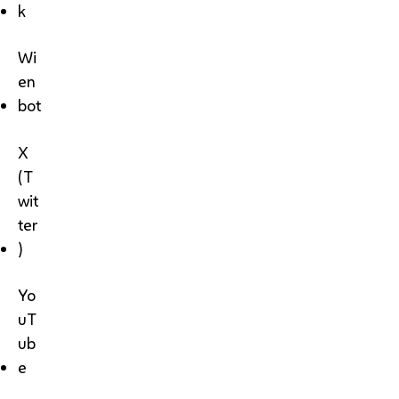
k
Wi
en
bot
X
(T
wit
ter
)
Yo
uT
ub
e