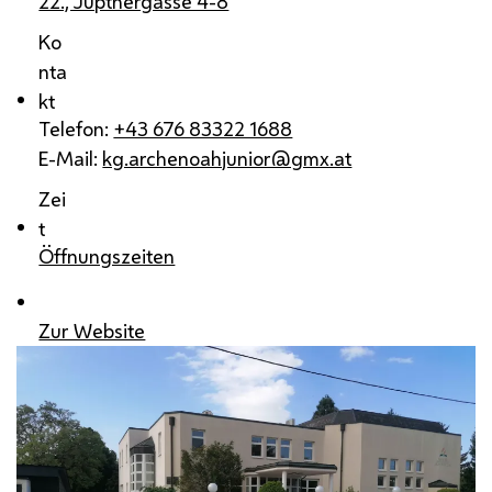
22., Jüptnergasse 4-8
Ko
nta
kt
Telefon:
+43 676 83322 1688
E-Mail:
kg.archenoahjunior@gmx.at
Zei
t
Öffnungszeiten
Zur Website