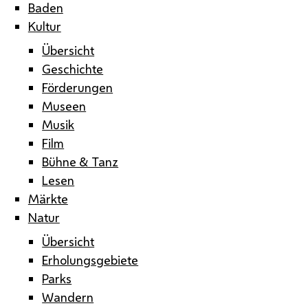
Baden
Kultur
Übersicht
Geschichte
Förderungen
Museen
Musik
Film
Bühne & Tanz
Lesen
Märkte
Natur
Übersicht
Erholungsgebiete
Parks
Wandern