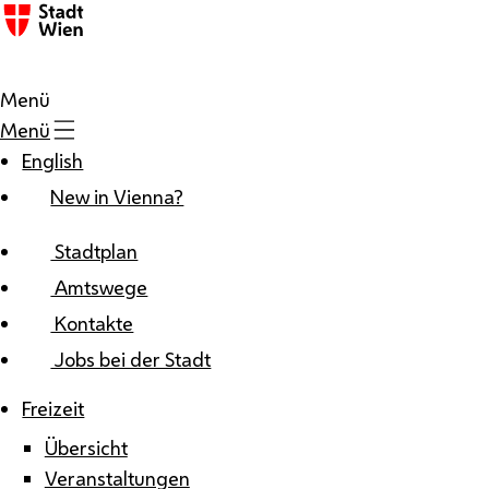
Zum Inhalt
Menü
Menü
English
New in Vienna?
Stadtplan
Amtswege
Kontakte
Jobs bei der Stadt
Freizeit
Übersicht
Veranstaltungen