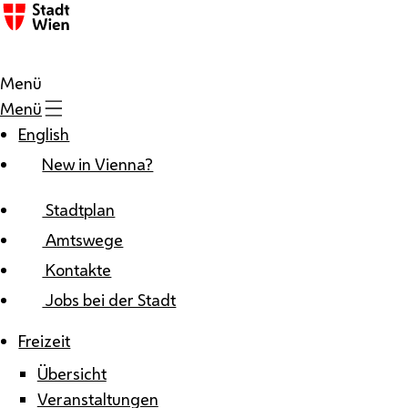
Zum Inhalt
Menü
Menü
English
New in Vienna?
Stadtplan
Amtswege
Kontakte
Jobs bei der Stadt
Freizeit
Übersicht
Veranstaltungen