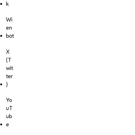
k
Wi
en
bot
X
(T
wit
ter
)
Yo
uT
ub
e