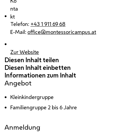
Ko
nta
kt
Telefon:
+43 1 911 69 68
E-Mail:
office@montessoricampus.at
Zur Website
Angebot
Kleinkindergruppe
Familiengruppe 2 bis 6 Jahre
Anmeldung