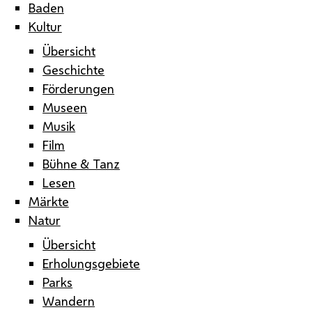
Baden
Kultur
Übersicht
Geschichte
Förderungen
Museen
Musik
Film
Bühne & Tanz
Lesen
Märkte
Natur
Übersicht
Erholungsgebiete
Parks
Wandern