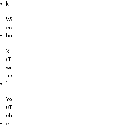
k
Wi
en
bot
X
(T
wit
ter
)
Yo
uT
ub
e