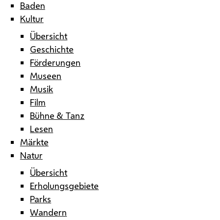
Baden
Kultur
Übersicht
Geschichte
Förderungen
Museen
Musik
Film
Bühne & Tanz
Lesen
Märkte
Natur
Übersicht
Erholungsgebiete
Parks
Wandern