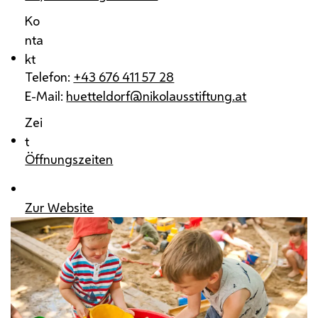
Ko
nta
kt
Telefon:
+43 676 411 57 28
E-Mail:
huetteldorf@nikolausstiftung.at
Zei
t
Öffnungszeiten
Zur Website