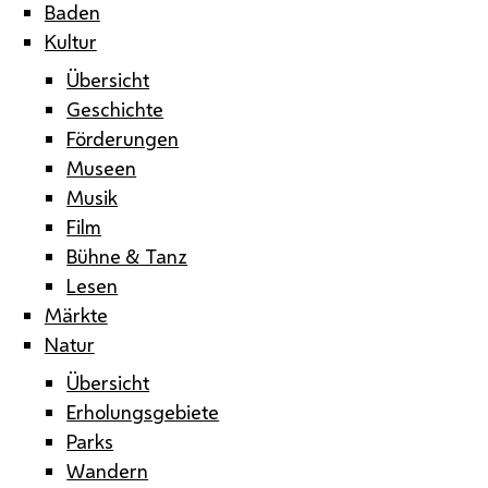
Baden
Kultur
Übersicht
Geschichte
Förderungen
Museen
Musik
Film
Bühne & Tanz
Lesen
Märkte
Natur
Übersicht
Erholungsgebiete
Parks
Wandern