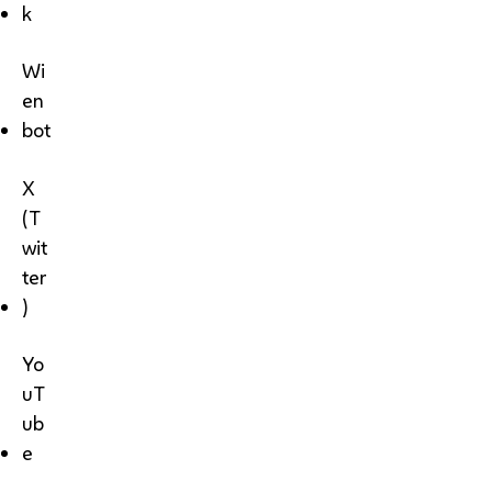
k
Wi
en
bot
X
(T
wit
ter
)
Yo
uT
ub
e