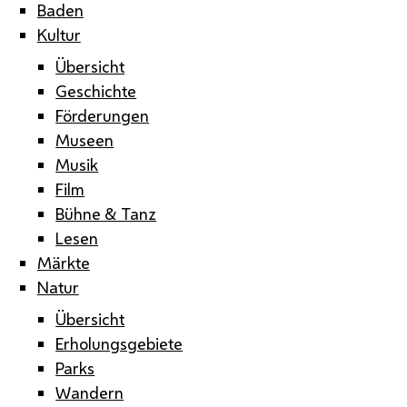
Baden
Kultur
Übersicht
Geschichte
Förderungen
Museen
Musik
Film
Bühne & Tanz
Lesen
Märkte
Natur
Übersicht
Erholungsgebiete
Parks
Wandern