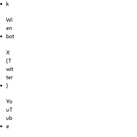
k
Wi
en
bot
X
(T
wit
ter
)
Yo
uT
ub
e