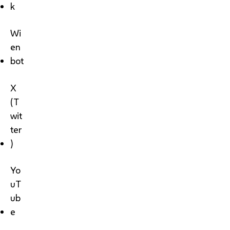
k
Wi
en
bot
X
(T
wit
ter
)
Yo
uT
ub
e