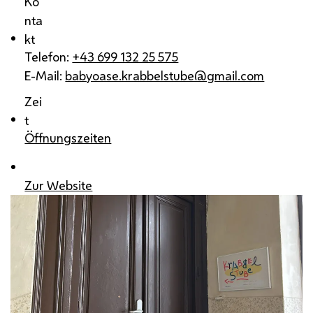
Ko
nta
kt
Telefon:
+43 699 132 25 575
E-Mail:
babyoase.krabbelstube@gmail.com
Zei
t
Öffnungszeiten
Zur Website