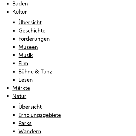
Baden
Kultur
Übersicht
Geschichte
Förderungen
Museen
Musik
Film
Bühne & Tanz
Lesen
Märkte
Natur
Übersicht
Erholungsgebiete
Parks
Wandern