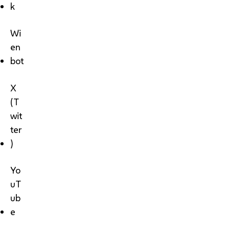
k
Wi
en
bot
X
(T
wit
ter
)
Yo
uT
ub
e