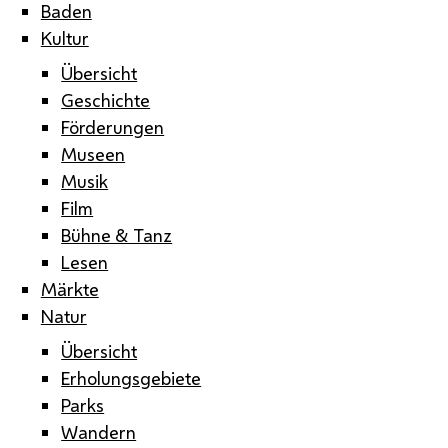
Baden
Kultur
Übersicht
Geschichte
Förderungen
Museen
Musik
Film
Bühne & Tanz
Lesen
Märkte
Natur
Übersicht
Erholungsgebiete
Parks
Wandern