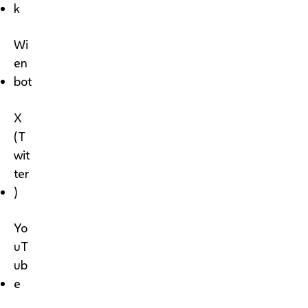
k
Wi
en
bot
X
(T
wit
ter
)
Yo
uT
ub
e