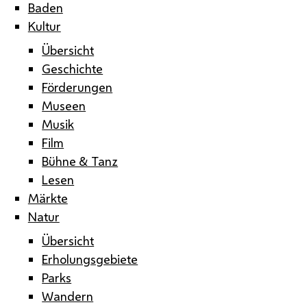
Baden
Kultur
Übersicht
Geschichte
Förderungen
Museen
Musik
Film
Bühne & Tanz
Lesen
Märkte
Natur
Übersicht
Erholungsgebiete
Parks
Wandern