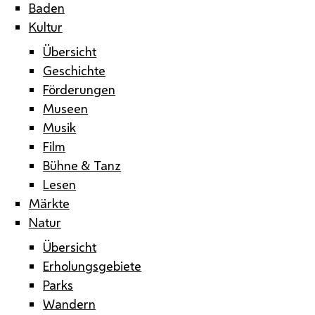
Baden
Kultur
Übersicht
Geschichte
Förderungen
Museen
Musik
Film
Bühne & Tanz
Lesen
Märkte
Natur
Übersicht
Erholungsgebiete
Parks
Wandern