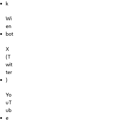
k
Wi
en
bot
X
(T
wit
ter
)
Yo
uT
ub
e