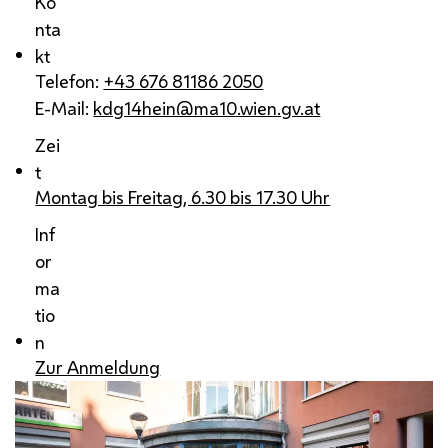
Ko
nta
kt
Telefon:
+43 676 81186 2050
E-Mail:
kdg14hein@ma10.wien.gv.at
Zei
t
Montag bis Freitag, 6.30 bis 17.30 Uhr
Inf
or
ma
tio
n
Zur Anmeldung