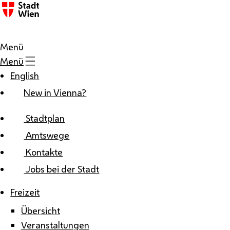
Zum Inhalt
Menü
Menü
English
New in Vienna?
Stadtplan
Amtswege
Kontakte
Jobs bei der Stadt
Freizeit
Übersicht
Veranstaltungen