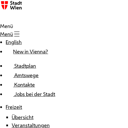
Zum Inhalt
Menü
Menü
English
New in Vienna?
Stadtplan
Amtswege
Kontakte
Jobs bei der Stadt
Freizeit
Übersicht
Veranstaltungen