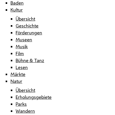
Baden
Kultur
Übersicht
Geschichte
Förderungen
Museen
Musik
Film
Bühne & Tanz
Lesen
Märkte
Natur
Übersicht
Erholungsgebiete
Parks
Wandern