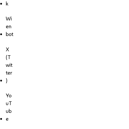
k
Wi
en
bot
X
(T
wit
ter
)
Yo
uT
ub
e