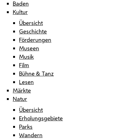
Baden
Kultur
Übersicht
Geschichte
Förderungen
Museen
Musik
Film
Bühne & Tanz
Lesen
Märkte
Natur
Übersicht
Erholungsgebiete
Parks
Wandern