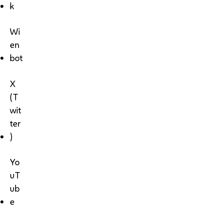
k
Wi
en
bot
X
(T
wit
ter
)
Yo
uT
ub
e