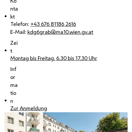
Ko
nta
kt
Telefon:
+43 676 81186 2616
E-Mail:
kdg6grab@ma10.wien.gv.at
Zei
t
Montag bis Freitag, 6.30 bis 17.30 Uhr
Inf
or
ma
tio
n
Zur Anmeldung