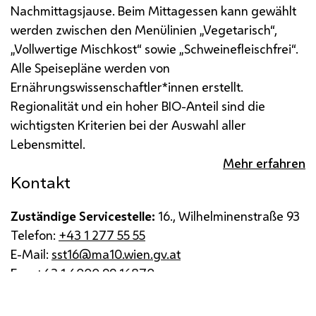
Nachmittagsjause.
Beim Mittagessen kann gewählt
werden zwischen den Menülinien „Vegetarisch“,
„Vollwertige Mischkost“ sowie „Schweinefleischfrei“.
Alle Speisepläne werden von
Ernährungswissenschaftler*innen erstellt.
Regionalität und ein hoher BIO-Anteil sind die
wichtigsten Kriterien bei der Auswahl aller
Lebensmittel.
Mehr erfahren
Kontakt
Zuständige Servicestelle:
16., Wilhelminenstraße 93
Telefon:
+43 1 277 55 55
E-Mail:
sst16@ma10.wien.gv.at
Fax:
+43 1 4000 99 16870
Impressum