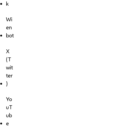
k
Wi
en
bot
X
(T
wit
ter
)
Yo
uT
ub
e