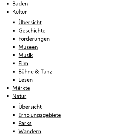
Baden
Kultur
Übersicht
Geschichte
Förderungen
Museen
Musik
Film
Bühne & Tanz
Lesen
Märkte
Natur
Übersicht
Erholungsgebiete
Parks
Wandern