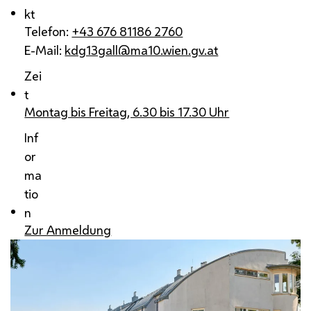
kt
Telefon:
+43 676 81186 2760
E-Mail:
kdg13gall@ma10.wien.gv.at
Zei
t
Montag bis Freitag, 6.30 bis 17.30 Uhr
Inf
or
ma
tio
n
Zur Anmeldung