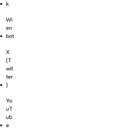
k
Wi
en
bot
X
(T
wit
ter
)
Yo
uT
ub
e