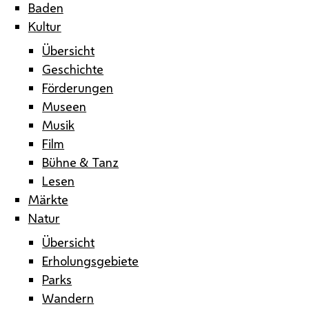
Baden
Kultur
Übersicht
Geschichte
Förderungen
Museen
Musik
Film
Bühne & Tanz
Lesen
Märkte
Natur
Übersicht
Erholungsgebiete
Parks
Wandern