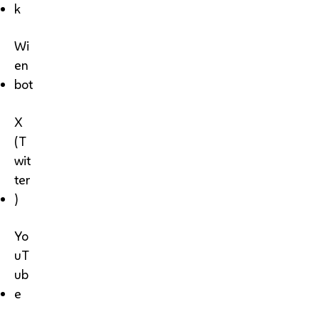
k
Wi
en
bot
X
(T
wit
ter
)
Yo
uT
ub
e