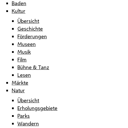
Baden
Kultur
Übersicht
Geschichte
Förderungen
Museen
Musik
Film
Bühne & Tanz
Lesen
Märkte
Natur
Übersicht
Erholungsgebiete
Parks
Wandern