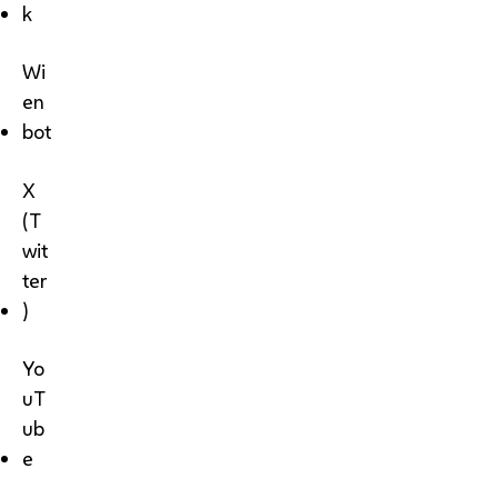
k
Wi
en
bot
X
(T
wit
ter
)
Yo
uT
ub
e