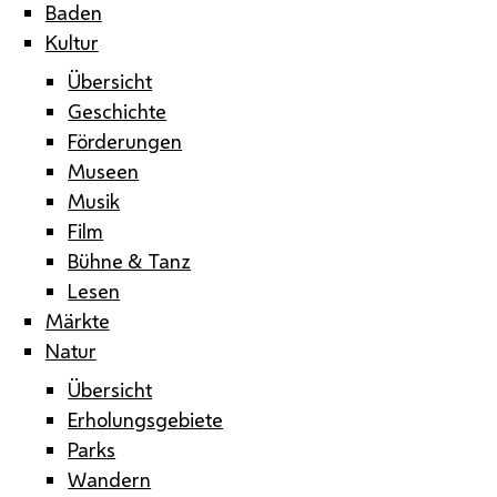
Baden
Kultur
Übersicht
Geschichte
Förderungen
Museen
Musik
Film
Bühne & Tanz
Lesen
Märkte
Natur
Übersicht
Erholungsgebiete
Parks
Wandern