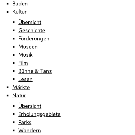
Baden
Kultur
Übersicht
Geschichte
Förderungen
Museen
Musik
Film
Bühne & Tanz
Lesen
Märkte
Natur
Übersicht
Erholungsgebiete
Parks
Wandern