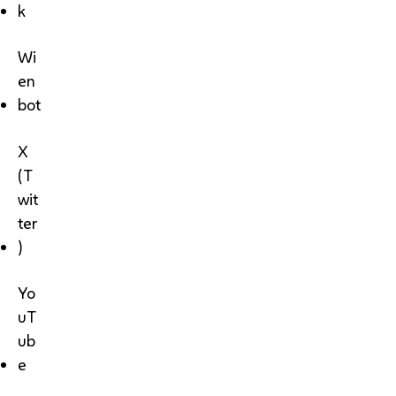
k
Wi
en
bot
X
(T
wit
ter
)
Yo
uT
ub
e