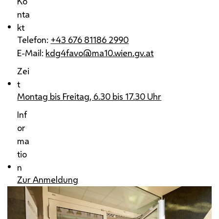
Ko
nta
kt
Telefon:
+43 676 81186 2990
E-Mail:
kdg4favo@ma10.wien.gv.at
Zei
t
Montag bis Freitag, 6.30 bis 17.30 Uhr
Inf
or
ma
tio
n
Zur Anmeldung