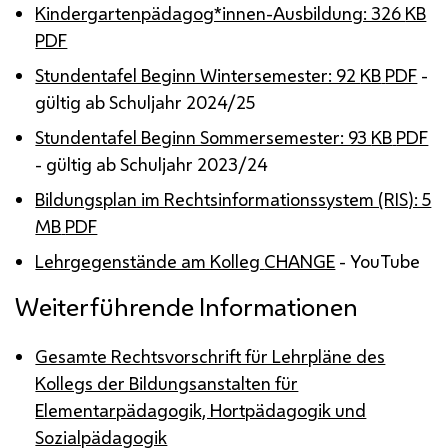
Kindergartenpädagog*innen-Ausbildung: 326
KB
PDF
Stundentafel Beginn Wintersemester: 92
KB
PDF
-
gültig ab Schuljahr 2024/25
Stundentafel Beginn Sommersemester: 93
KB
PDF
- gültig ab Schuljahr 2023/24
Bildungsplan im Rechtsinformationssystem (RIS): 5
MB
PDF
Lehrgegenstände am Kolleg
CHANGE
-
YouTube
Weiterführende Informationen
Gesamte Rechtsvorschrift für Lehrpläne des
Kollegs der Bildungsanstalten für
Elementarpädagogik, Hortpädagogik und
Sozialpädagogik