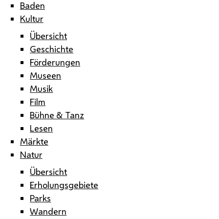
Baden
Kultur
Übersicht
Geschichte
Förderungen
Museen
Musik
Film
Bühne & Tanz
Lesen
Märkte
Natur
Übersicht
Erholungsgebiete
Parks
Wandern