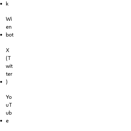
k
Wi
en
bot
X
(T
wit
ter
)
Yo
uT
ub
e