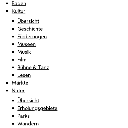
Baden
Kultur
Übersicht
Geschichte
Förderungen
Museen
Musik
Film
Bühne & Tanz
Lesen
Märkte
Natur
Übersicht
Erholungsgebiete
Parks
Wandern