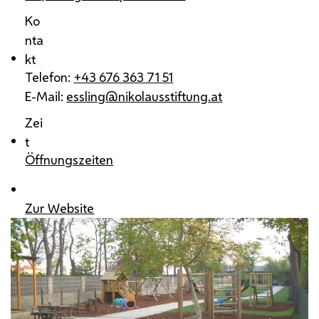
Ko
nta
kt
Telefon:
+43 676 363 71 51
E-Mail:
essling@nikolausstiftung.at
Zei
t
Öffnungszeiten
Zur Website