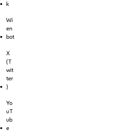
k
Wi
en
bot
X
(T
wit
ter
)
Yo
uT
ub
e