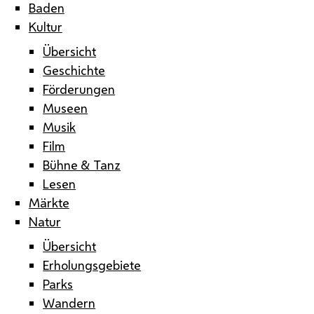
Baden
Kultur
Übersicht
Geschichte
Förderungen
Museen
Musik
Film
Bühne & Tanz
Lesen
Märkte
Natur
Übersicht
Erholungsgebiete
Parks
Wandern