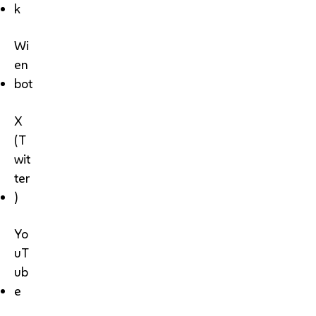
k
Wi
en
bot
X
(T
wit
ter
)
Yo
uT
ub
e