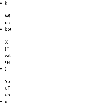
k
Wi
en
bot
X
(T
wit
ter
)
Yo
uT
ub
e