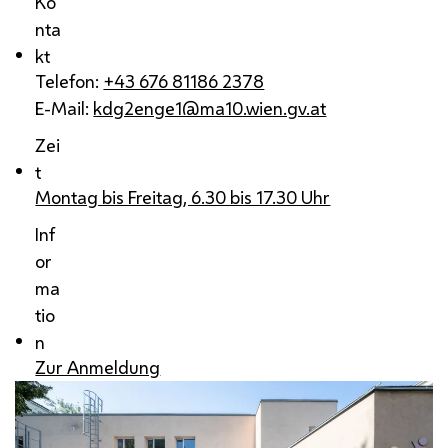
Ko
nta
kt
Telefon:
+43 676 81186 2378
E-Mail:
kdg2enge1@ma10.wien.gv.at
Zei
t
Montag bis Freitag, 6.30 bis 17.30 Uhr
Inf
or
ma
tio
n
Zur Anmeldung