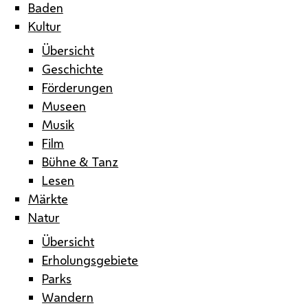
Baden
Kultur
Übersicht
Geschichte
Förderungen
Museen
Musik
Film
Bühne & Tanz
Lesen
Märkte
Natur
Übersicht
Erholungsgebiete
Parks
Wandern