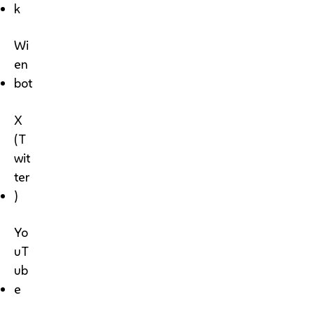
k
Wi
en
bot
X
(T
wit
ter
)
Yo
uT
ub
e