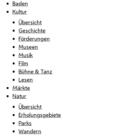
Baden
Kultur
Übersicht
Geschichte
Förderungen
Museen
Musik
Film
Bühne & Tanz
Lesen
Märkte
Natur
Übersicht
Erholungsgebiete
Parks
Wandern