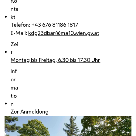
Ko
nta
kt
Telefon:
+43 676 81186 1817
E-Mail:
kdg23dbar@ma10.wien.gv.at
Zei
t
Montag bis Freitag, 6.30 bis 17.30 Uhr
Inf
or
ma
tio
n
Zur Anmeldung