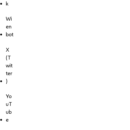
k
Wi
en
bot
X
(T
wit
ter
)
Yo
uT
ub
e