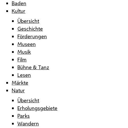
Baden
Kultur
Übersicht
Geschichte
Förderungen
Museen
Musik
Film
Bühne & Tanz
Lesen
Märkte
Natur
Übersicht
Erholungsgebiete
Parks
Wandern