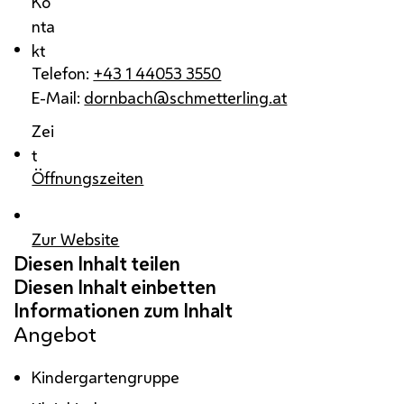
Ko
nta
kt
Telefon:
+43 1 44053 3550
E-Mail:
dornbach@schmetterling.at
Zei
t
Öffnungszeiten
Zur Website
Angebot
Kindergartengruppe