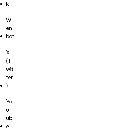
k
Wi
en
bot
X
(T
wit
ter
)
Yo
uT
ub
e