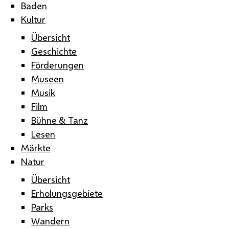
Baden
Kultur
Übersicht
Geschichte
Förderungen
Museen
Musik
Film
Bühne & Tanz
Lesen
Märkte
Natur
Übersicht
Erholungsgebiete
Parks
Wandern