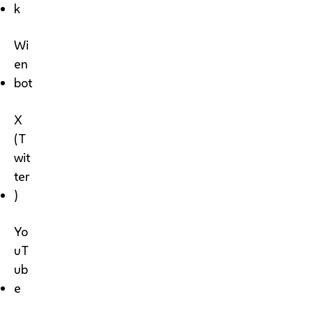
k
Wi
en
bot
X
(T
wit
ter
)
Yo
uT
ub
e