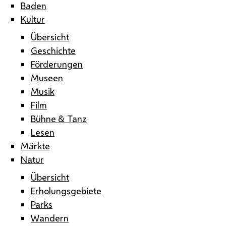
Baden
Kultur
Übersicht
Geschichte
Förderungen
Museen
Musik
Film
Bühne & Tanz
Lesen
Märkte
Natur
Übersicht
Erholungsgebiete
Parks
Wandern