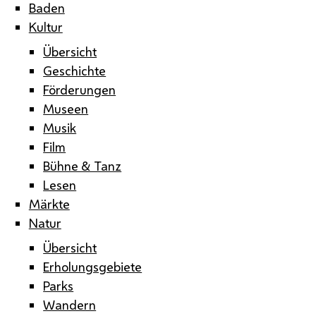
Baden
Kultur
Übersicht
Geschichte
Förderungen
Museen
Musik
Film
Bühne & Tanz
Lesen
Märkte
Natur
Übersicht
Erholungsgebiete
Parks
Wandern