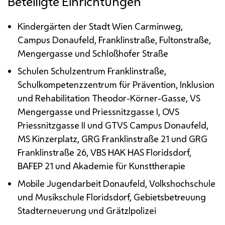
Beteiligte Einrichtungen
Kindergärten der Stadt Wien Carminweg,
Campus Donaufeld, Franklinstraße, Fultonstraße,
Mengergasse und Schloßhofer Straße
Schulen Schulzentrum Franklinstraße,
Schulkompetenzzentrum für Prävention, Inklusion
und Rehabilitation Theodor-Körner-Gasse,
VS
Mengergasse und Priessnitzgasse
I
,
OVS
Priessnitzgasse
II
und
GTVS
Campus Donaufeld,
MS
Kinzerplatz,
GRG
Franklinstraße 21 und
GRG
Franklinstraße 26,
VBS
HAK HAS
Floridsdorf,
BAFEP
21 und Akademie für Kunsttherapie
Mobile Jugendarbeit Donaufeld, Volkshochschule
und Musikschule Floridsdorf, Gebietsbetreuung
Stadterneuerung und Grätzlpolizei