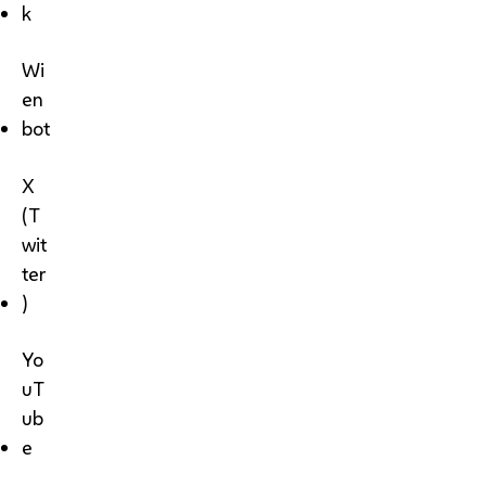
k
Wi
en
bot
X
(T
wit
ter
)
Yo
uT
ub
e