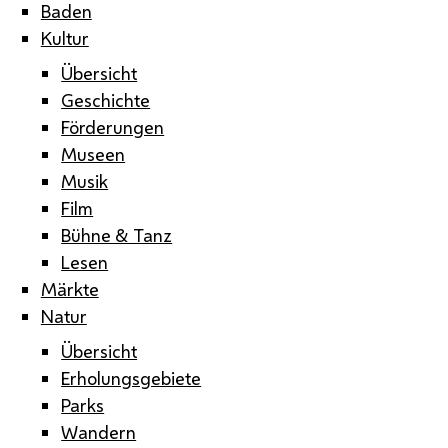
Baden
Kultur
Übersicht
Geschichte
Förderungen
Museen
Musik
Film
Bühne & Tanz
Lesen
Märkte
Natur
Übersicht
Erholungsgebiete
Parks
Wandern