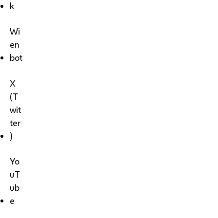
k
Wi
en
bot
X
(T
wit
ter
)
Yo
uT
ub
e