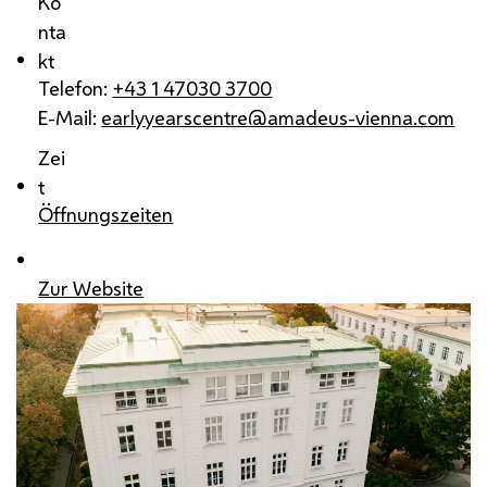
Ko
nta
kt
Telefon:
+43 1 47030 3700
E-Mail:
earlyyearscentre@amadeus-vienna.com
Zei
t
Öffnungszeiten
Zur Website