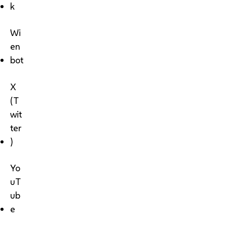
k
Wi
en
bot
X
(T
wit
ter
)
Yo
uT
ub
e