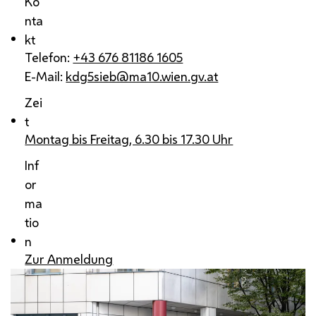
Ko
nta
kt
Telefon:
+43 676 81186 1605
E-Mail:
kdg5sieb@ma10.wien.gv.at
Zei
t
Montag bis Freitag, 6.30 bis 17.30 Uhr
Inf
or
ma
tio
n
Zur Anmeldung