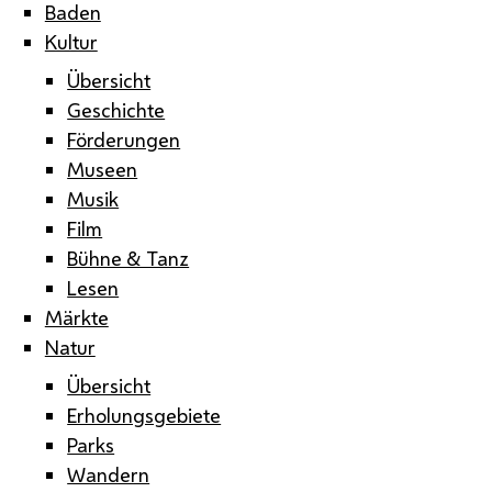
Baden
Kultur
Übersicht
Geschichte
Förderungen
Museen
Musik
Film
Bühne & Tanz
Lesen
Märkte
Natur
Übersicht
Erholungsgebiete
Parks
Wandern